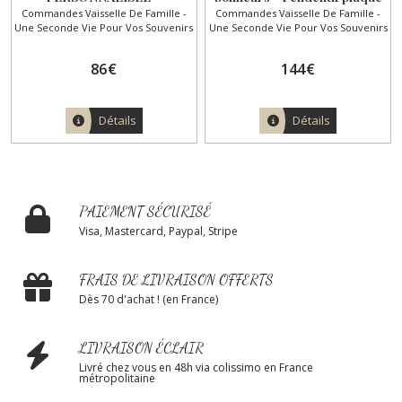
Commandes Vaisselle De Famille -
Commandes Vaisselle De Famille -
Gwendoline
or petite fille au bouquet
Une Seconde Vie Pour Vos Souvenirs
Une Seconde Vie Pour Vos Souvenirs
86
€
144
€
Détails
Détails
PAIEMENT SÉCURISÉ
Visa, Mastercard, Paypal, Stripe
FRAIS DE LIVRAISON OFFERTS
Dès 70 d'achat ! (en France)
LIVRAISON ÉCLAIR
Livré chez vous en 48h via colissimo en France
métropolitaine