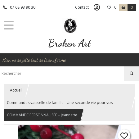
07 68 93 90 30
Contact
0
0
Broken Art
Rien ne se jette tout se transforme
Accueil
Commandes vaisselle de famille - Une seconde vie pour vos
souvenirs
COMMANDE PERSONNALISÉE – Jeannette