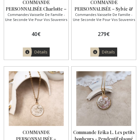
COMMANDE
COMMANDE
PERSONNALISÉE Charlotte –
PERSONNALISÉE – Sylvie &
Commandes Vaisselle De Famille -
Commandes Vaisselle De Famille -
Bijoux créés à partir d’une
Frédéric
Une Seconde Vie Pour Vos Souvenirs
Une Seconde Vie Pour Vos Souvenirs
assiette en porcelaine
familiale
40
€
279
€
Détails
Détails
COMMANDE
Commande Erika L. Les petits
PERSONNALISÉE –
bonheurs - Pendentif plaqué