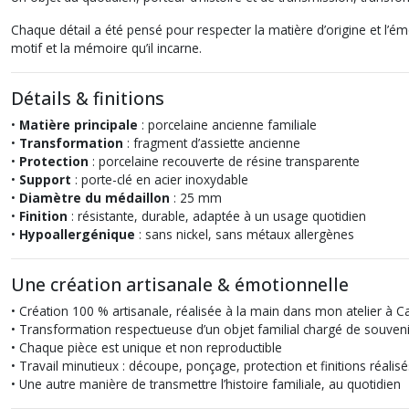
Chaque détail a été pensé pour respecter la matière d’origine et l’é
motif et la mémoire qu’il incarne.
Détails & finitions
•
Matière principale
: porcelaine ancienne familiale
•
Transformation
: fragment d’assiette ancienne
•
Protection
: porcelaine recouverte de résine transparente
•
Support
: porte-clé en acier inoxydable
•
Diamètre du médaillon
: 25 mm
•
Finition
: résistante, durable, adaptée à un usage quotidien
•
Hypoallergénique
: sans nickel, sans métaux allergènes
Une création artisanale & émotionnelle
• Création 100 % artisanale, réalisée à la main dans mon atelier à Ca
• Transformation respectueuse d’un objet familial chargé de souveni
• Chaque pièce est unique et non reproductible
• Travail minutieux : découpe, ponçage, protection et finitions réalis
• Une autre manière de transmettre l’histoire familiale, au quotidien