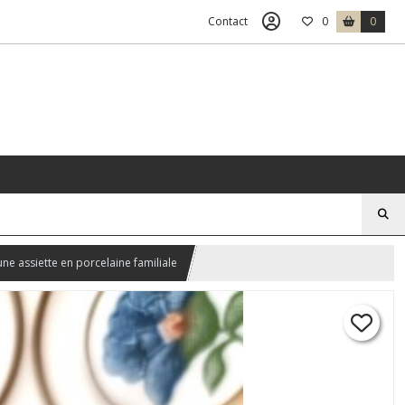
Contact
0
0
e assiette en porcelaine familiale