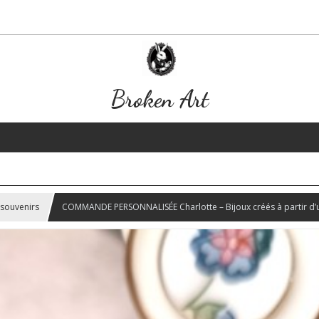
Broken Art
 souvenirs
COMMANDE PERSONNALISÉE Charlotte – Bijoux créés à partir d’un