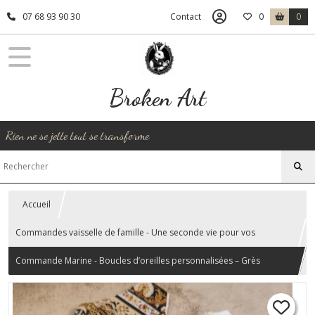
07 68 93 90 30
Contact
0
0
Broken Art
Rien ne se jette tout se transforme
Accueil
Commandes vaisselle de famille - Une seconde vie pour vos
souvenirs
Commande Marine - Boucles d’oreilles personnalisées – Grès
oriental