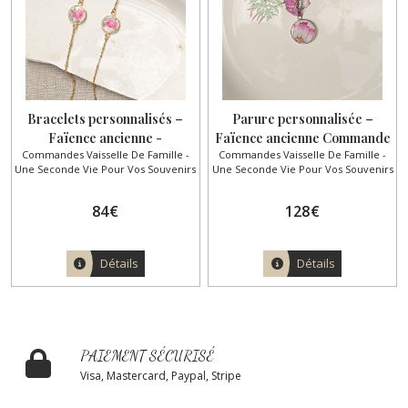
Bracelets personnalisés –
Parure personnalisée –
Faïence ancienne -
Faïence ancienne Commande
Commandes Vaisselle De Famille -
Commandes Vaisselle De Famille -
Commande Coralie
sur mesure pour Mélodie
Une Seconde Vie Pour Vos Souvenirs
Une Seconde Vie Pour Vos Souvenirs
84
€
128
€
Détails
Détails
PAIEMENT SÉCURISÉ
Visa, Mastercard, Paypal, Stripe