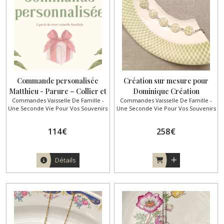
Commande personalisée
Création sur mesure pour
Matthieu - Parure – Collier et
Dominique Création
Commandes Vaisselle De Famille -
Commandes Vaisselle De Famille -
Bracelet Artisanaux
artisanale française – Pièces
Une Seconde Vie Pour Vos Souvenirs
Une Seconde Vie Pour Vos Souvenirs
uniques
114
€
258
€
Détails