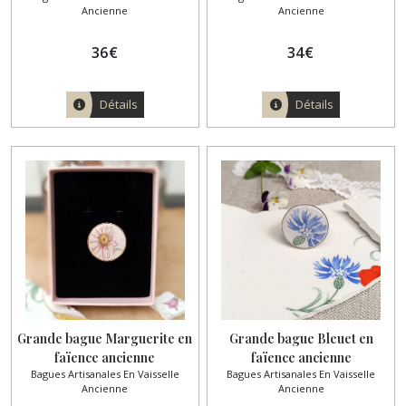
Ancienne
Ancienne
mosaique
inoxydable doré
(6)
36
€
34
€
Afficher
Détails
Détails
les
résultats
Grande bague Marguerite en
Grande bague Bleuet en
faïence ancienne
faïence ancienne
Bagues Artisanales En Vaisselle
Bagues Artisanales En Vaisselle
L'Amandinoise – Cabochon 22
L'Amandinoise – Cabochon 22
Ancienne
Ancienne
mm plaqué or
mm