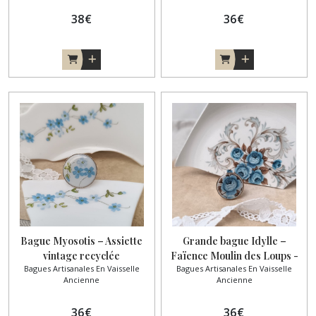
38
€
36
€
Bague Myosotis – Assiette
Grande bague Idylle –
vintage recyclée
Faïence Moulin des Loups -
Bagues Artisanales En Vaisselle
Bagues Artisanales En Vaisselle
plaqué or
Ancienne
Ancienne
36
€
36
€