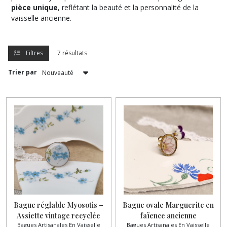
pièce unique
, reflétant la beauté et la personnalité de la
artisanales
vaisselle ancienne.
en
vaisselle
ancienne
(7)
Filtres
7 résultats
Trier par
Broches,
fibules
et
accessoires
en
faïence
et
porcelaine
(16)
Objet
de
décorations
Bague réglable Myosotis –
Bague ovale Marguerite en
-
Assiette vintage recyclée
faïence ancienne
Créations
en
Bagues Artisanales En Vaisselle
Bagues Artisanales En Vaisselle
L'Amandinoise – Acier