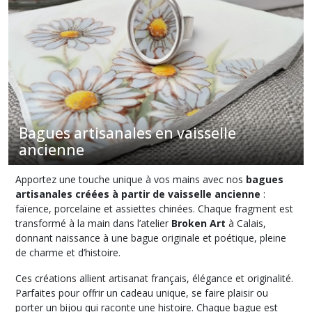
et
porcelaine
(85)
Colliers
et
sautoirs
en
faïence
Bagues artisanales en vaisselle
et
ancienne
porcelaine
(70)
Apportez une touche unique à vos mains avec nos
bagues
artisanales créées à partir de vaisselle ancienne
:
Bracelets
faïence, porcelaine et assiettes chinées. Chaque fragment est
en
transformé à la main dans l’atelier
Broken Art
à Calais,
faïence
donnant naissance à une bague originale et poétique, pleine
et
de charme et d’histoire.
porcelaine
(22)
Ces créations allient artisanat français, élégance et originalité.
Parfaites pour offrir un cadeau unique, se faire plaisir ou
porter un bijou qui raconte une histoire. Chaque bague est
Bagues