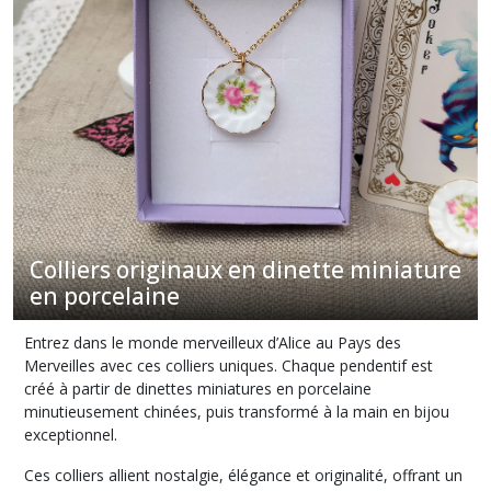
Colliers
originaux
en
dinette
miniature
en
porcelaine
(6)
Afficher
Colliers originaux en dinette miniature
les
en porcelaine
résultats
Entrez dans le monde merveilleux d’Alice au Pays des
Merveilles avec ces colliers uniques. Chaque pendentif est
créé à partir de dinettes miniatures en porcelaine
minutieusement chinées, puis transformé à la main en bijou
exceptionnel.
Ces colliers allient nostalgie, élégance et originalité, offrant un