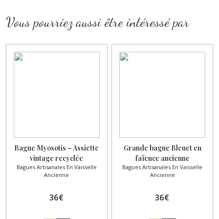
Vous pourriez aussi être intéressé par
Bague Myosotis – Assiette
Grande bague Bleuet en
vintage recyclée
faïence ancienne
Bagues Artisanales En Vaisselle
Bagues Artisanales En Vaisselle
L'Amandinoise – Cabochon 22
Ancienne
Ancienne
mm
36
€
36
€