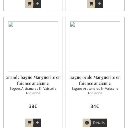
Grande bague Marguerite en
Bague ovale Marguerite en
faïence ancienne
faïence ancienne
Bagues Artisanales En Vaisselle
Bagues Artisanales En Vaisselle
L'Amandinoise – Cabochon 22
L'Amandinoise – Acier
Ancienne
Ancienne
mm plaqué or
inoxydable doré
38
€
34
€
Détails