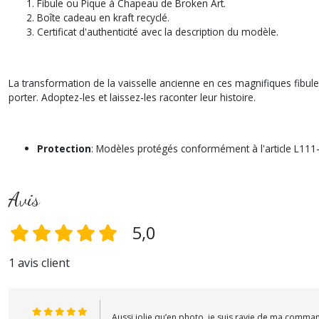
Fibule ou Pique à Chapeau de Broken Art.
Boîte cadeau en kraft recyclé.
Certificat d'authenticité avec la description du modèle.
La transformation de la vaisselle ancienne en ces magnifiques fibul
porter. Adoptez-les et laissez-les raconter leur histoire.
Protection
: Modèles protégés conformément à l'article L111-
Avis
5,0
1 avis client
Aussi jolie qu’en photo, je suis ravie de ma comma