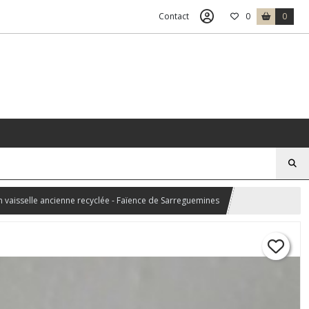
Contact
0
0
n vaisselle ancienne recyclée - Faïence de Sarreguemines