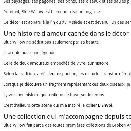
Ses paysages, ses pagodes, ses ponts, ses oiseaux et ses saules pleu
Pourtant, Blue Willow est bien une création anglaise.
Ce décor est apparu à la fin du XVIIIᵉ siècle et est devenu l'un des s
Une histoire d'amour cachée dans le décor
Blue Willow ne séduit pas seulement par sa beauté.
Il raconte aussi une légende.
Celle de deux amoureux empêchés de vivre leur histoire.
Selon la tradition, après leur disparition, les dieux les transformèren
Lorsque je découvre un fragment représentant ces deux oiseaux, je 
J'y vois une histoire qui continue de traverser le temps.
C'est d'ailleurs cette scène qui m'a inspiré le collier
L'Envol
.
Une collection qui m'accompagne depuis t
Blue Willow fait partie des toutes premières collections de Broken Ar