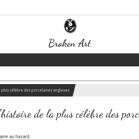
Broken Art
la plus célèbre des porcelaines anglaises
histoire de la plus célèbre des por
laine au hasard.