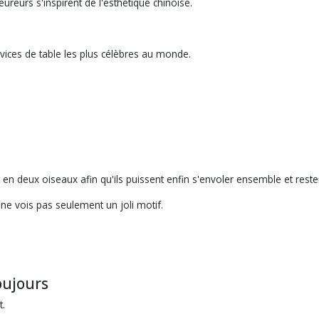
reurs s'inspirent de l'esthétique chinoise.
ervices de table les plus célèbres au monde.
t en deux oiseaux afin qu'ils puissent enfin s'envoler ensemble et rester
ne vois pas seulement un joli motif.
oujours
t.