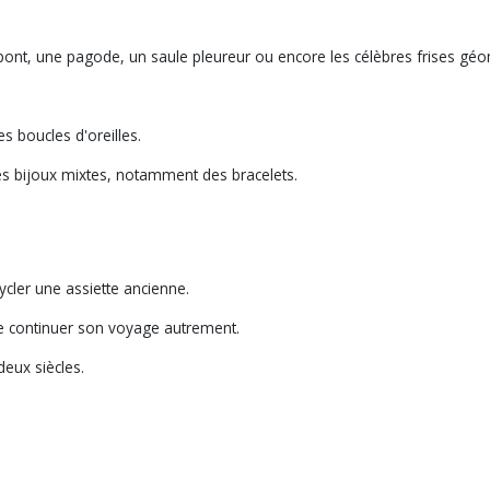
pont, une pagode, un saule pleureur ou encore les célèbres frises géom
s boucles d'oreilles.
des bijoux mixtes, notamment des bracelets.
cler une assiette ancienne.
de continuer son voyage autrement.
deux siècles.