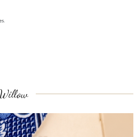
es.
e Willow