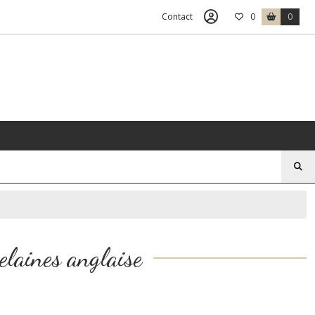
Contact
0
0
celaines anglaise