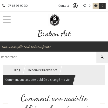
07 68 93 90 30
Contact
0
0
Broken Art
Rien ne se jette tout se transforme
Blog
Découvrir Broken Art
Comment une assiette oubliée a changé ma vie.
Comment une assiette