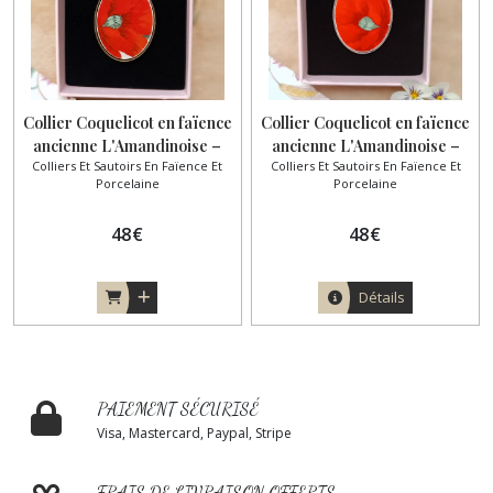
Collier Coquelicot en faïence
Collier Coquelicot en faïence
ancienne L'Amandinoise –
ancienne L'Amandinoise –
Colliers Et Sautoirs En Faïence Et
Colliers Et Sautoirs En Faïence Et
Pendentif ovale vintage
Pendentif ovale argent
Porcelaine
Porcelaine
48
€
48
€
Détails
PAIEMENT SÉCURISÉ
Visa, Mastercard, Paypal, Stripe
FRAIS DE LIVRAISON OFFERTS