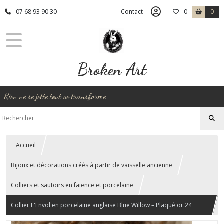
07 68 93 90 30
Contact
0
0
Broken Art
Rien ne se jette tout se transforme
Accueil
Bijoux et décorations créés à partir de vaisselle ancienne
Colliers et sautoirs en faïence et porcelaine
Collier L'Envol en porcelaine anglaise Blue Willow – Plaqué or 24