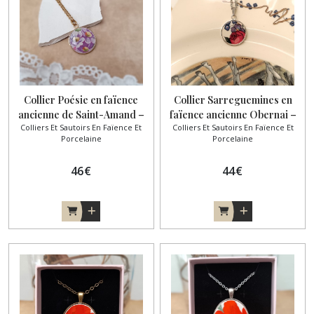
Collier Poésie en faïence
Collier Sarreguemines en
ancienne de Saint-Amand –
faïence ancienne Obernai –
Colliers Et Sautoirs En Faïence Et
Colliers Et Sautoirs En Faïence Et
Pendentif plaqué or 24 carats
Pendentif plaqué argent
Porcelaine
Porcelaine
46
€
44
€