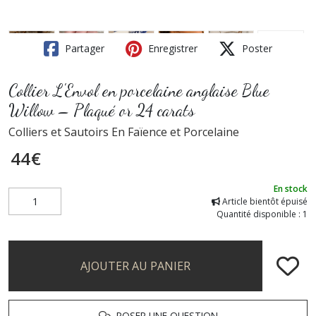
Partager
Enregistrer
Poster
Collier L'Envol en porcelaine anglaise Blue
Willow – Plaqué or 24 carats
Colliers et Sautoirs En Faïence et Porcelaine
44
€
En stock
Article bientôt épuisé
Quantité disponible : 1
AJOUTER AU PANIER
POSER UNE QUESTION