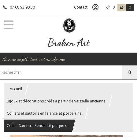
07 68 93 90 30
Contact
0
0
Broken Art
Rien ne se jette tout se transforme
Accueil
Bijoux et décorations créés à partir de vaisselle ancienne
Colliers et sautoirs en faïence et porcelaine
Collier Samba – Pendentif plaqué or