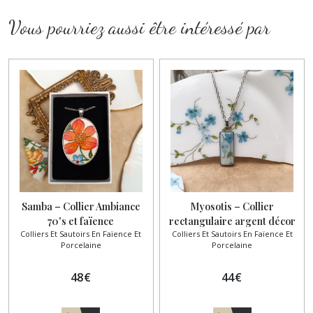
Vous pourriez aussi être intéressé par
Samba – Collier Ambiance
Myosotis – Collier
70's et faïence
rectangulaire argent décor
Colliers Et Sautoirs En Faïence Et
Colliers Et Sautoirs En Faïence Et
fleurs bleues
Porcelaine
Porcelaine
48
€
44
€