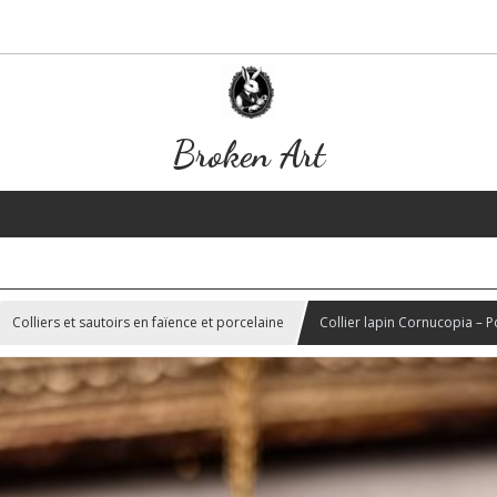
Broken Art
Colliers et sautoirs en faïence et porcelaine
Collier lapin Cornucopia – P