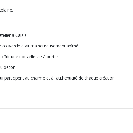
elaine.
elier à Calais.
 le couvercle était malheureusement abîmé.
 offrir une nouvelle vie à porter.
du décor.
 participent au charme et à l’authenticité de chaque création.