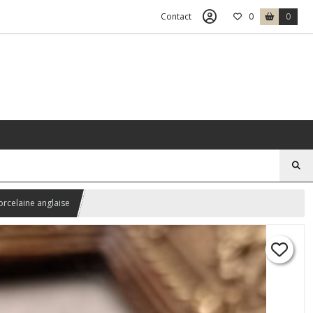
Contact
0
0
orcelaine anglaise