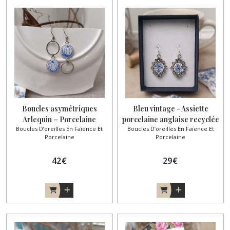
Boucles asymétriques
Bleu vintage - Assiette
Arlequin – Porcelaine
porcelaine anglaise recyclée
Boucles D’oreilles En Faïence Et
Boucles D’oreilles En Faïence Et
victorienne anglaise
et Argent sterling
Porcelaine
Porcelaine
42
€
29
€