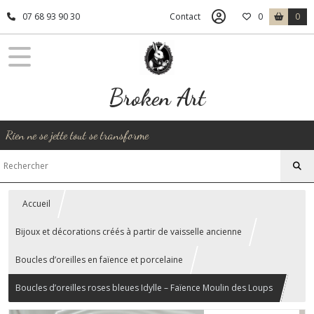
07 68 93 90 30
Contact
0
0
Broken Art
Rien ne se jette tout se transforme
Accueil
Bijoux et décorations créés à partir de vaisselle ancienne
Boucles d’oreilles en faïence et porcelaine
Boucles d’oreilles roses bleues Idylle – Faïence Moulin des Loups