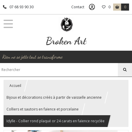
07 68 93 90 30
Contact
0
0
Broken Art
Rien ne se jette tout se transforme
Accueil
Bijoux et décorations créés à partir de vaisselle ancienne
Colliers et sautoirs en faïence et porcelaine
Idylle - Collier rond plaqué or 24 carats en faïence recyclée