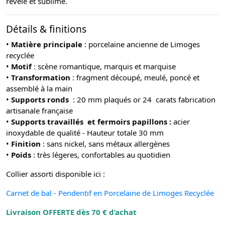
révélé et sublimé.
Détails & finitions
•
Matière principale
: porcelaine ancienne de Limoges
recyclée
•
Motif
: scène romantique, marquis et marquise
•
Transformation
: fragment découpé, meulé, poncé et
assemblé à la main
•
Supports ronds
: 20 mm plaqués or 24 carats fabrication
artisanale française
•
Supports travaillés et fermoirs papillons :
acier
inoxydable de qualité - Hauteur totale 30 mm
•
Finition
: sans nickel, sans métaux allergènes
•
Poids
: très légeres, confortables au quotidien
Collier assorti disponible ici :
Carnet de bal - Pendentif en Porcelaine de Limoges Recyclée
Livraison OFFERTE dès 70 € d’achat