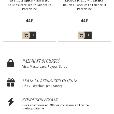
asymétriques - assiette
bleues Idylle – Faïence
Boucles D’oreilles En Faïence Et
Boucles D’oreilles En Faïence Et
ancienne recyclée
recyclée
Porcelaine
Porcelaine
44
€
44
€
PAIEMENT SÉCURISÉ
Visa, Mastercard, Paypal, Stripe
FRAIS DE LIVRAISON OFFERTS
Dès 70 d'achat ! (en France)
LIVRAISON ÉCLAIR
Livré chez vous en 48h via colissimo en France
métropolitaine