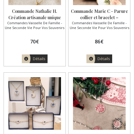
Commande Nathalie H.
Commande Marie C - Parure
Création artisanale unique
collier et bracelet –
Commandes Vaisselle De Famille -
Commandes Vaisselle De Famille -
réalisée à partir d’une
Couvercle de boîte à bijoux en
Une Seconde Vie Pour Vos Souvenirs
Une Seconde Vie Pour Vos Souvenirs
assiette familiale
porcelaine
70
€
86
€
Détails
Détails