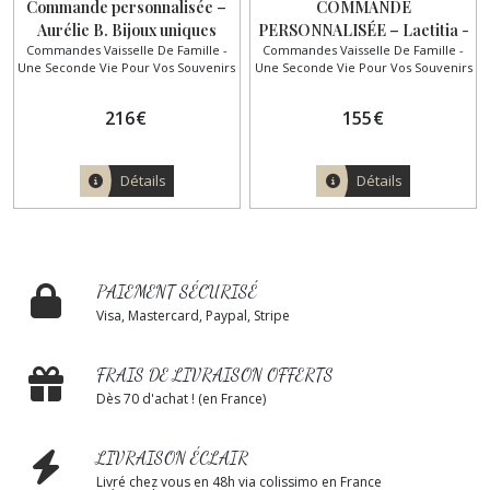
Commande personnalisée –
COMMANDE
Aurélie B. Bijoux uniques
PERSONNALISÉE – Laetitia -
Commandes Vaisselle De Famille -
Commandes Vaisselle De Famille -
créés à partir de la
Bijoux créés à partir de la
Une Seconde Vie Pour Vos Souvenirs
Une Seconde Vie Pour Vos Souvenirs
porcelaine familiale
porcelaine familiale
216
€
155
€
Détails
Détails
PAIEMENT SÉCURISÉ
Visa, Mastercard, Paypal, Stripe
FRAIS DE LIVRAISON OFFERTS
Dès 70 d'achat ! (en France)
LIVRAISON ÉCLAIR
Livré chez vous en 48h via colissimo en France