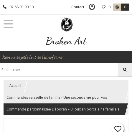
07 68 93 90 30
Contact
0
0
Broken Art
Rien ne se jette tout se transforme
Accueil
Commandes vaisselle de famille - Une seconde vie pour vos
souvenirs
Commande personnalisée Déborah – Bijoux en porcelaine familiale
transformée