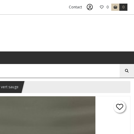
Contact
0
0
f vert sauge