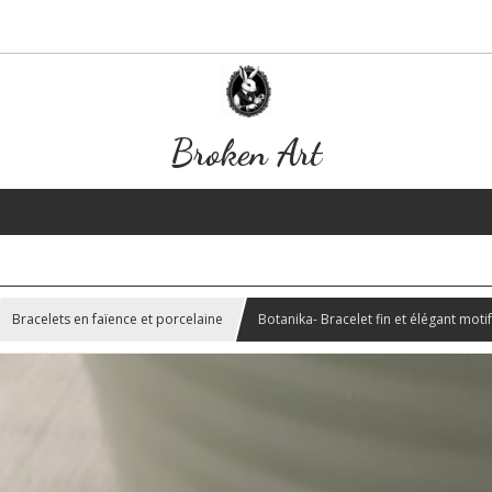
Broken Art
Bracelets en faïence et porcelaine
Botanika- Bracelet fin et élégant moti