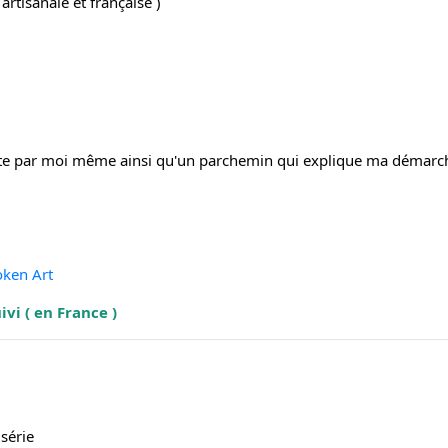
rtisanale et française )
ite par moi même ainsi qu'un parchemin qui explique ma démarch
oken Art
vi ( en France )
série