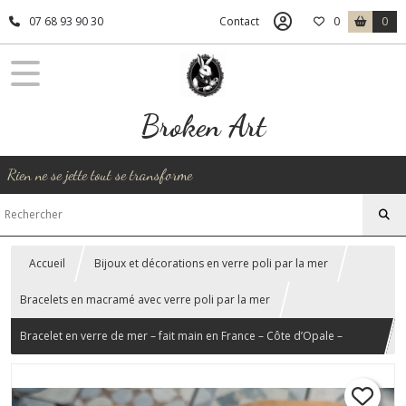
07 68 93 90 30
Contact
0
0
Broken Art
Rien ne se jette tout se transforme
Accueil
Bijoux et décorations en verre poli par la mer
Bracelets en macramé avec verre poli par la mer
Bracelet en verre de mer – fait main en France – Côte d’Opale –
ajustable et écologique