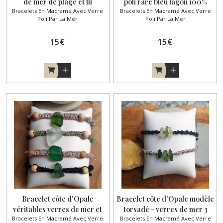
de mer de plage et fil
poli rare bleu lagon 100%
Bracelets En Macramé Avec Verre
Bracelets En Macramé Avec Verre
brésilien rose 100% made in
made in France
Poli Par La Mer
Poli Par La Mer
France
15
€
15
€
Bracelet côte d'Opale
Bracelet côte d'Opale modèle
véritables verres de mer et
torsadé - verres de mer 3
Bracelets En Macramé Avec Verre
Bracelets En Macramé Avec Verre
perles de bois 100% made in
teintes 100% made in France