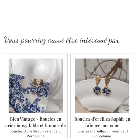
Vous pourriez aussi être intéressé par
Bleu Vintage - Boucles en
Boucles d’oreilles Saphir en
acier inoxydable et faïence de
faïence ancienne
Boucles D’oreilles En Faïence Et
Boucles D’oreilles En Faïence Et
Sarreguemines ancienne
Porcelaine
Porcelaine