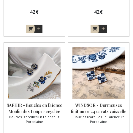
recyclée
42
€
42
€
SAPHIR - Boucles en faïence
WINDSOR - Dormeuses
Moulin des Loups recyclée
finition or 24 carats vaisselle
Boucles D’oreilles En Faïence Et
Boucles D’oreilles En Faïence Et
fermoirs clips
anglaise recyclée
Porcelaine
Porcelaine