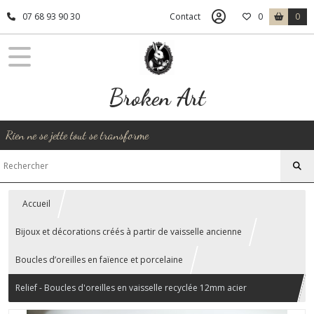
07 68 93 90 30
Contact
0
0
Broken Art
Rien ne se jette tout se transforme
Accueil
Bijoux et décorations créés à partir de vaisselle ancienne
Boucles d’oreilles en faïence et porcelaine
Relief - Boucles d'oreilles en vaisselle recyclée 12mm acier